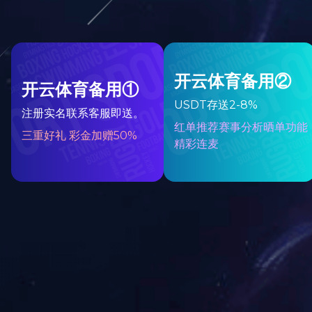
星空xingkong(中国)-三维激光扫
LSG686S-3绿激
描仪
星空xingkong(中国)-无人机
&LSG686SD-3绿
楼板检测
星空xingkong(中国)-测轮
钢筋保护层
星空xingkong(中国)-脚架
罗盘
测量尺
混凝土检测
投线仪/墨线仪/标线仪/水平仪
星空xingkong(中国)- RTK进口