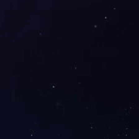
0及以上的浏览器进行浏览
平仪、经纬仪、全站仪、GPS、RTK、无人机、3D扫描仪、无人船、等星空
一体。公司总部位于昆明，在大理、保山、普洱、临沧均设有分公司。公司
值”的核心理念服务广大客户。公司在2016、2017年度获得测绘地
绘界技术、资金实力较为雄厚的星空xingkong(中国)专业公司之一。