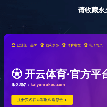
网站首页
星空xingkong(中
仪器检测租赁
星空xi
国)
星空xingkong(中国)
您当前位置：
网站首页
>>
投
星空xingkong(中国)-拓普康全站