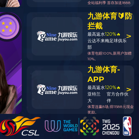
1D）
LS686D/LSG686D激光标线仪（4V1H3D)